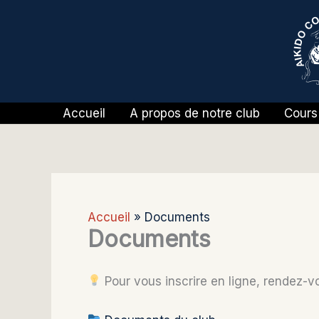
Aller
au
contenu
Accueil
A propos de notre club
Cours 
Accueil
Documents
Documents
Pour vous inscrire en ligne, rendez-