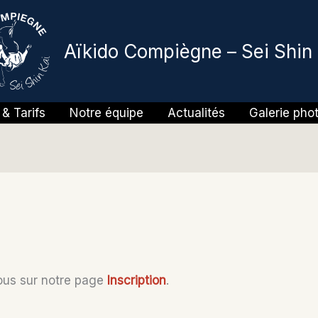
Aïkido Compiègne – Sei Shin 
& Tarifs
Notre équipe
Actualités
Galerie pho
vous sur notre page
Inscription
.