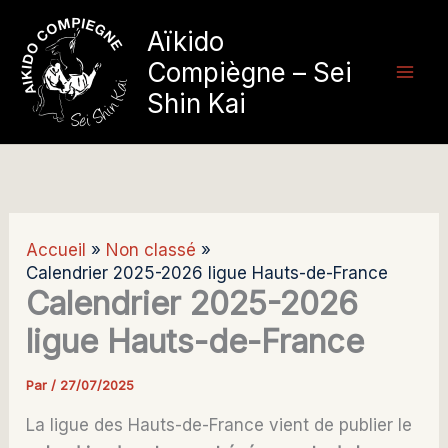
Aller
Aïkido
au
Compiègne – Sei
contenu
Shin Kai
Accueil
Non classé
Calendrier 2025-2026 ligue Hauts-de-France
Calendrier 2025-2026
ligue Hauts-de-France
Par
/
27/07/2025
La ligue des Hauts-de-France vient de publier le